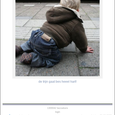
de trijn gaat bes heeel hart!
1300042
bezoekers
login