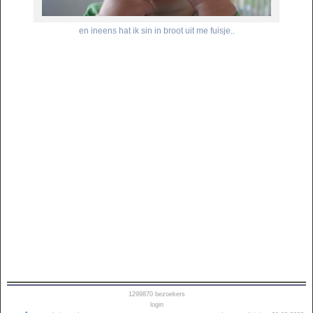
en ineens hat ik sin in broot uit me fuisje..
1299870
bezoekers
login