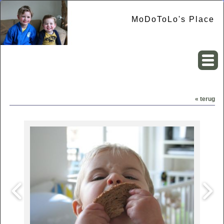
MoDoToLo's Place
« terug