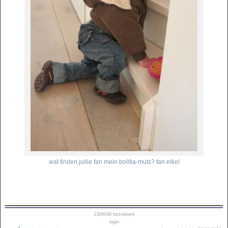
wat finden jullie fan mein bolifia-muts? fan elke!
1300049
bezoekers
login