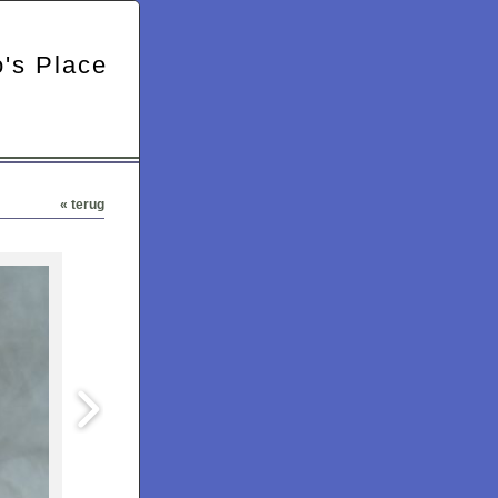
's Place
« terug