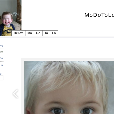
MoDoToLo
Hello!!
Mo
Do
To
Lo
ews
bum
ook
te
en