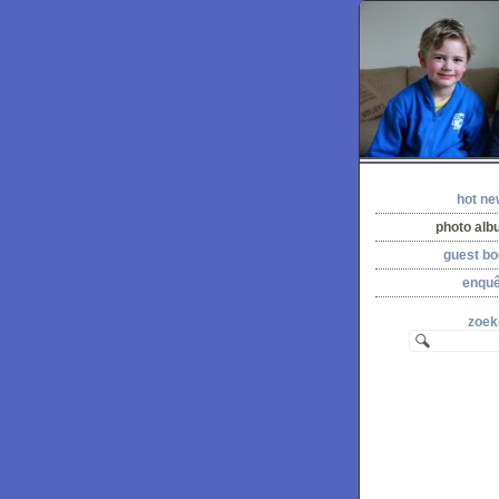
hot n
photo al
guest b
enquê
zoek